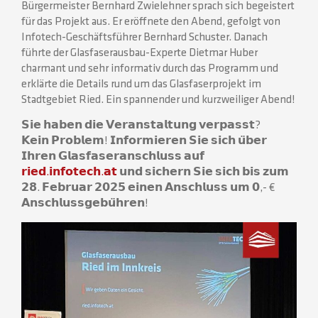
Bürgermeister Bernhard Zwielehner sprach sich begeistert
für das Projekt aus. Er eröffnete den Abend, gefolgt von
Infotech-Geschäftsführer Bernhard Schuster. Danach
führte der Glasfaserausbau-Experte Dietmar Huber
charmant und sehr informativ durch das Programm und
erklärte die Details rund um das Glasfaserprojekt im
Stadtgebiet Ried. Ein spannender und kurzweiliger Abend!
𝗦𝗶𝗲 𝗵𝗮𝗯𝗲𝗻 𝗱𝗶𝗲 𝗩𝗲𝗿𝗮𝗻𝘀𝘁𝗮𝗹𝘁𝘂𝗻𝗴 𝘃𝗲𝗿𝗽𝗮𝘀𝘀𝘁?
𝗞𝗲𝗶𝗻 𝗣𝗿𝗼𝗯𝗹𝗲𝗺! 𝗜𝗻𝗳𝗼𝗿𝗺𝗶𝗲𝗿𝗲𝗻 𝗦𝗶𝗲 𝘀𝗶𝗰𝗵 𝘂̈𝗯𝗲𝗿
𝗜𝗵𝗿𝗲𝗻 𝗚𝗹𝗮𝘀𝗳𝗮𝘀𝗲𝗿𝗮𝗻𝘀𝗰𝗵𝗹𝘂𝘀𝘀 𝗮𝘂𝗳
𝗿𝗶𝗲𝗱.𝗶𝗻𝗳𝗼𝘁𝗲𝗰𝗵.𝗮𝘁
𝘂𝗻𝗱 𝘀𝗶𝗰𝗵𝗲𝗿𝗻 𝗦𝗶𝗲 𝘀𝗶𝗰𝗵 𝗯𝗶𝘀 𝘇𝘂𝗺
𝟮𝟴. 𝗙𝗲𝗯𝗿𝘂𝗮𝗿 𝟮𝟬𝟮𝟱 𝗲𝗶𝗻𝗲𝗻 𝗔𝗻𝘀𝗰𝗵𝗹𝘂𝘀𝘀 𝘂𝗺 𝟬,- €
𝗔𝗻𝘀𝗰𝗵𝗹𝘂𝘀𝘀𝗴𝗲𝗯𝘂̈𝗵𝗿𝗲𝗻!