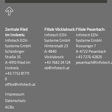
Zentrale Ried
Filiale Vöcklabruck:
Filiale Peuerbach:
im Innkreis:
Infotech EDV-
Infotech EDV-
Infotech EDV-
Systeme GmbH
Systeme GmbH
Systeme GmbH
Hinterstadt 23
Rossanger 7
Schärdinger
A-4840
A-4722 Peuerbach
Straße 35
Vöcklabruck
+43 7276 42820
A-4910 Ried im
+43 7682 24 124
peuerbach@infotech.
Innkreis
vb@infotech.at
+43 7752 81711
0
office@infotech.at
Impressum
Datenschutz
AGBs