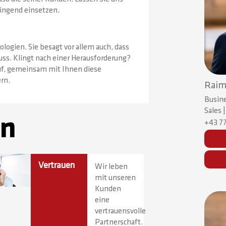
ringend einsetzen.
logien. Sie besagt vor allem auch, dass
s. Klingt nach einer Herausforderung?
auf, gemeinsam mit Ihnen diese
rn.
Raim
Busine
Sales 
en
+43 77
Vertrauen
Wir leben
mit unseren
Kunden
eine
vertrauensvolle
Partnerschaft.