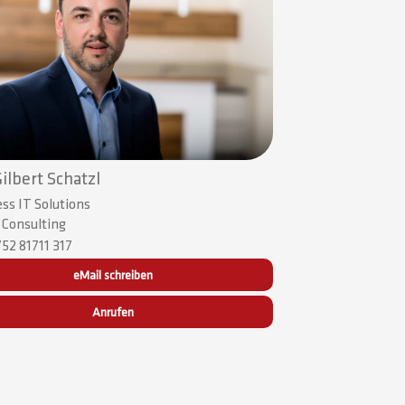
Gilbert Schatzl
ss IT Solutions
| Consulting
52 81711 317
eMail schreiben
Anrufen