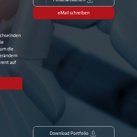
Förderansuchen
eMail schreiben
echselnden
ie
 um die
erändern
rent auf
Download Portfolio