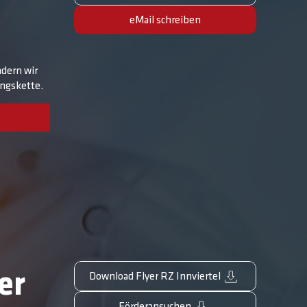
eMail schreiben
dern wir
ungskette.
er
Download Flyer RZ Innviertel