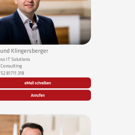
und Klingersberger
ss IT Solutions
| Consulting
52 81711 318
eMail schreiben
Anrufen