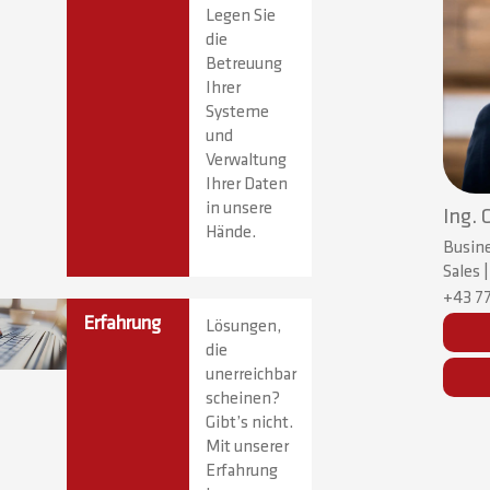
Legen Sie
die
Betreuung
Ihrer
Systeme
und
Verwaltung
Ihrer Daten
in unsere
Ing. 
Hände.
Busine
Sales 
+43 77
Erfahrung
Lösungen,
die
unerreichbar
scheinen?
Gibt’s nicht.
Mit unserer
Erfahrung