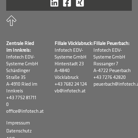
Zentrale Ried
Filiale Vöcklabruck:
Filiale Peuerbach:
im Innkreis:
Infotech EDV-
Infotech EDV-
Infotech EDV-
Systeme GmbH
Systeme GmbH
Systeme GmbH
Hinterstadt 23
Rossanger 7
Schärdinger
A-4840
A-4722 Peuerbach
Straße 35
Vöcklabruck
+43 7276 42820
A-4910 Ried im
+43 7682 24 124
peuerbach@infotech.
Innkreis
vb@infotech.at
+43 7752 81711
0
office@infotech.at
Impressum
Datenschutz