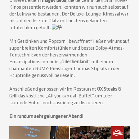
Unsere beiden
Imagevideos
, die derzeit in den Star Movie-
Kinos präsentiert werden, konnten wir nun auch selbst auf
der Leinwand bestaunen. Der Deluxe-Lounge-Kinosaal war
bis auf den letzten Platz mit bestens gelaunten
Infotechlern gefüllt.
Mit Getränken und Popcorn „bewaffnet“ ließen wir uns auf
super breiten Komfortstühlen und bester Dolby-Atmos-
Tontechnik von der herzerwärmenden
Emanzipationskomödie
„Griechenland“
mit einem
charmanten ROMY-Preisträger Thomas Stipsits in der
Hauptrolle genussvoll berieseln.
Anschließend genossen wir im Restaurant
OX Steaks &
Grill
das köstliche „All you can eat-Buffet“, um „der
laufende Huhn“ noch ausgiebig zu diskutieren.
Ein rundum sehr gelungener Abend!