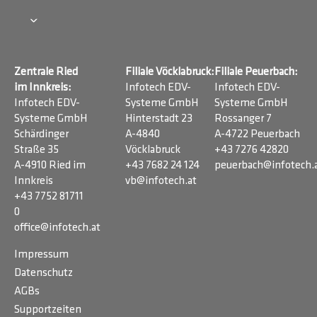
Zentrale Ried
Filiale Vöcklabruck:
Filiale Peuerbach:
im Innkreis:
Infotech EDV-
Infotech EDV-
Infotech EDV-
Systeme GmbH
Systeme GmbH
Systeme GmbH
Hinterstadt 23
Rossanger 7
Schärdinger
A-4840
A-4722 Peuerbach
Straße 35
Vöcklabruck
+43 7276 42820
A-4910 Ried im
+43 7682 24 124
peuerbach@infotech.
Innkreis
vb@infotech.at
+43 7752 81711
0
office@infotech.at
Impressum
Datenschutz
AGBs
Supportzeiten