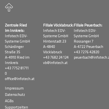
Zentrale Ried
Filiale Vöcklabruck:
Filiale Peuerbach:
im Innkreis:
Infotech EDV-
Infotech EDV-
Infotech EDV-
Systeme GmbH
Systeme GmbH
Systeme GmbH
Hinterstadt 23
Rossanger 7
Schärdinger
A-4840
A-4722 Peuerbach
Straße 35
Vöcklabruck
+43 7276 42820
A-4910 Ried im
+43 7682 24 124
peuerbach@infotech.
Innkreis
vb@infotech.at
+43 7752 81711
0
office@infotech.at
Impressum
Datenschutz
AGBs
Supportzeiten