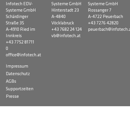
Infotech EDV-
Systeme GmbH
Systeme GmbH
Systeme GmbH
Hinterstadt 23
Rossanger 7
Schärdinger
A-4840
A-4722 Peuerbach
Straße 35
Vöcklabruck
+43 7276 42820
A-4910 Ried im
+43 7682 24 124
peuerbach@infotech.
Innkreis
vb@infotech.at
+43 7752 81711
0
office@infotech.at
Impressum
Datenschutz
AGBs
Supportzeiten
Presse