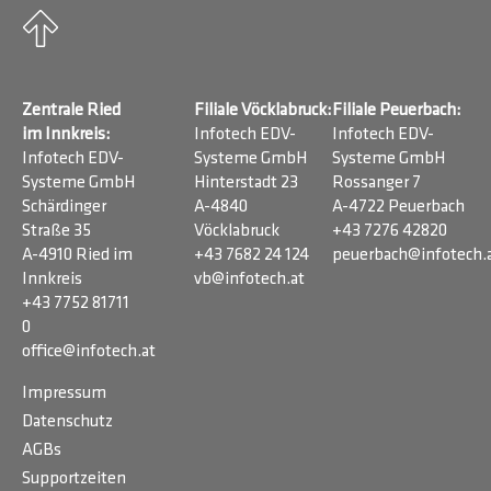
Zentrale Ried
Filiale Vöcklabruck:
Filiale Peuerbach:
im Innkreis:
Infotech EDV-
Infotech EDV-
Infotech EDV-
Systeme GmbH
Systeme GmbH
Systeme GmbH
Hinterstadt 23
Rossanger 7
Schärdinger
A-4840
A-4722 Peuerbach
Straße 35
Vöcklabruck
+43 7276 42820
A-4910 Ried im
+43 7682 24 124
peuerbach@infotech.
Innkreis
vb@infotech.at
+43 7752 81711
0
office@infotech.at
Impressum
Datenschutz
AGBs
Supportzeiten