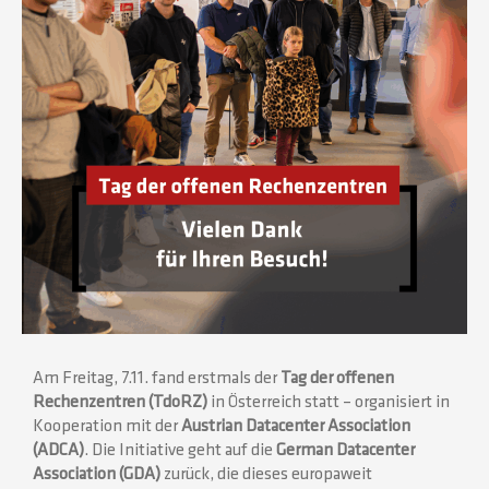
Am Freitag, 7.11. fand erstmals der
Tag der offenen
Rechenzentren (TdoRZ)
in Österreich statt – organisiert in
Kooperation mit der
Austrian Datacenter Association
(ADCA)
. Die Initiative geht auf die
German Datacenter
Association (GDA)
zurück, die dieses europaweit