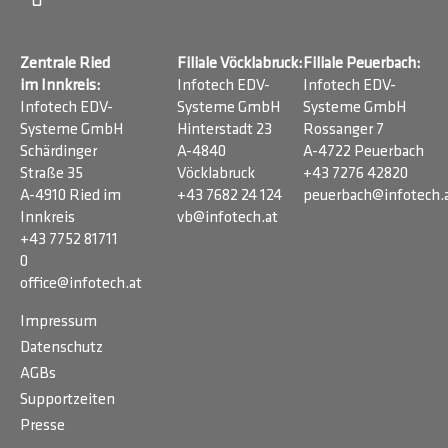
Zentrale Ried
Filiale Vöcklabruck:
Filiale Peuerbach:
im Innkreis:
Infotech EDV-
Infotech EDV-
Infotech EDV-
Systeme GmbH
Systeme GmbH
Systeme GmbH
Hinterstadt 23
Rossanger 7
Schärdinger
A-4840
A-4722 Peuerbach
Straße 35
Vöcklabruck
+43 7276 42820
A-4910 Ried im
+43 7682 24 124
peuerbach@infotech.
Innkreis
vb@infotech.at
+43 7752 81711
0
office@infotech.at
Impressum
Datenschutz
AGBs
Supportzeiten
Presse