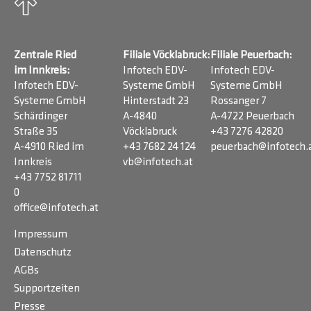
Zentrale Ried
Filiale Vöcklabruck:
Filiale Peuerbach:
im Innkreis:
Infotech EDV-
Infotech EDV-
Infotech EDV-
Systeme GmbH
Systeme GmbH
Systeme GmbH
Hinterstadt 23
Rossanger 7
Schärdinger
A-4840
A-4722 Peuerbach
Straße 35
Vöcklabruck
+43 7276 42820
A-4910 Ried im
+43 7682 24 124
peuerbach@infotech.
Innkreis
vb@infotech.at
+43 7752 81711
0
office@infotech.at
Impressum
Datenschutz
AGBs
Supportzeiten
Presse