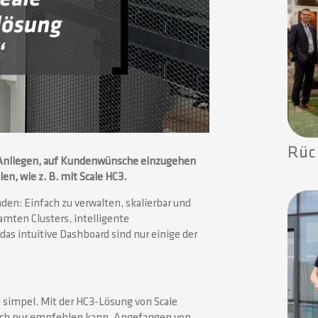
Rüc
r Anliegen, auf Kundenwünsche einzugehen
n, wie z. B. mit Scale HC3.
den: Einfach zu verwalten, skalierbar und
amten Clusters, intelligente
s intuitive Dashboard sind nur einige der
 simpel. Mit der HC3-Lösung von Scale
önlich nur empfehlen kann. Angefangen von