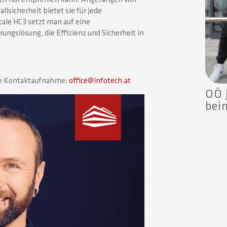
llsicherheit bietet sie für jede
ale HC3 setzt man auf eine
rungslösung, die Effizienz und Sicherheit in
hre Kontaktaufnahme:
office@infotech.at
OÖ 
beim