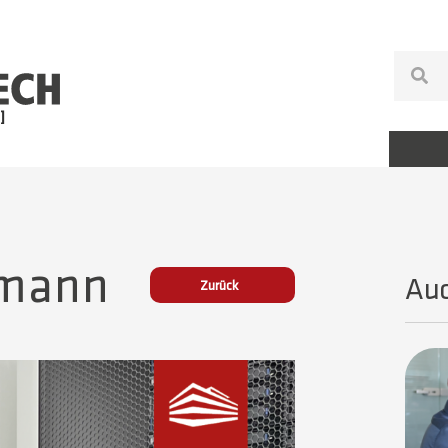
rmann
Auc
Zurück