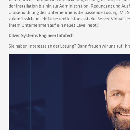
der Installation bis hin zur Administration, Redundanz und Ausfa
Größenordnung des Unternehmens die passende Lösung. Mit Sc
zukunftssichere, einfache und leistungsstarke Server-Virtualisie
Ihrem Unternehmen auf ein neues Level hebt.”
Oliver, Systems Engineer Infotech
Sie haben Interesse an der Lösung? Dann freuen wir uns auf I