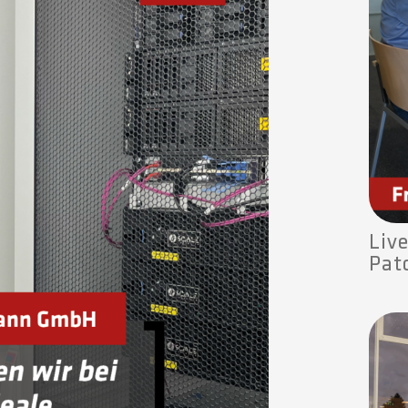
Liv
Pat