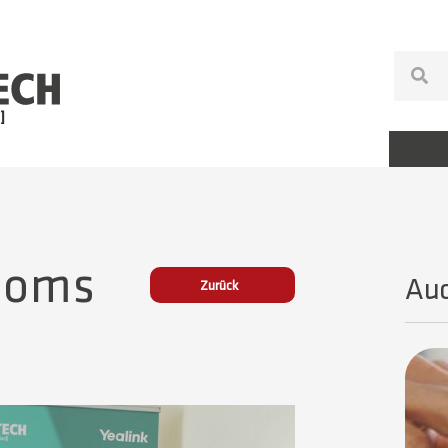
ooms
Auc
Zurück