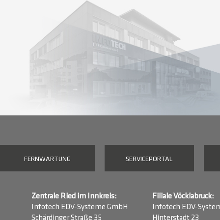
FERNWARTUNG
SERVICEPORTAL
Zentrale Ried im Innkreis:
Filiale Vöcklabruck:
Infotech EDV-Systeme GmbH
Infotech EDV-Syst
Schärdinger Straße 35
Hinterstadt 23