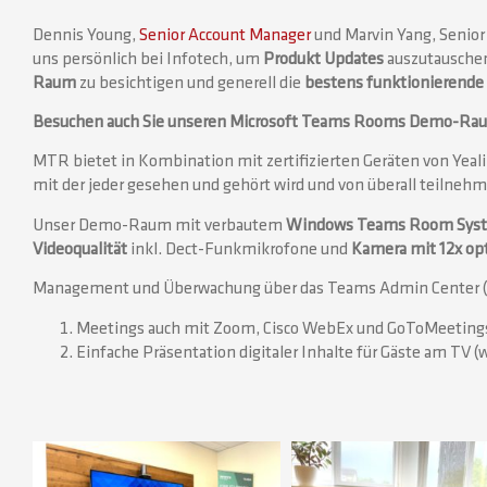
Dennis Young,
Senior Account Manager
und Marvin Yang, Senior 
uns persönlich bei Infotech, um
Produkt Updates
auszutausche
Raum
zu besichtigen und generell die
bestens funktionierende 
Besuchen auch Sie unseren Microsoft Teams Rooms Demo-Raum
MTR bietet in Kombination mit zertifizierten Geräten von Yeal
mit der jeder gesehen und gehört wird und von überall teilneh
Unser Demo-Raum mit verbautem
Windows Teams Room Sys
Videoqualität
inkl. Dect-Funkmikrofone und
Kamera mit 12x op
Management und Überwachung über das Teams Admin Center (ke
Meetings auch mit Zoom, Cisco WebEx und GoToMeeting
Einfache Präsentation digitaler Inhalte für Gäste am TV 