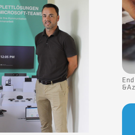
End
&Az