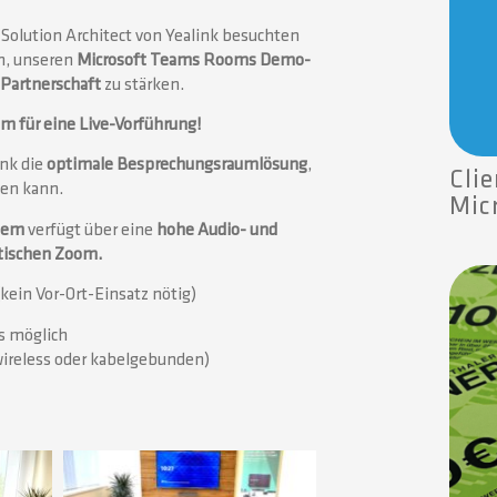
Solution Architect von Yealink besuchten
n, unseren
Microsoft Teams Rooms Demo-
Partnerschaft
zu stärken.
 für eine Live-Vorführung!
ink die
optimale Besprechungsraumlösung
,
Cli
men kann.
Mic
tem
verfügt über eine
hohe Audio- und
tischen Zoom.
in Vor-Ort-Einsatz nötig)
s möglich
(wireless oder kabelgebunden)