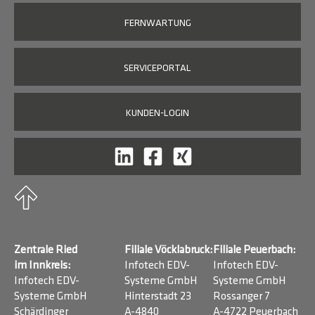
FERNWARTUNG
SERVICEPORTAL
KUNDEN-LOGIN
Zentrale Ried
Filiale Vöcklabruck:
Filiale Peuerbach:
im Innkreis:
Infotech EDV-
Infotech EDV-
Infotech EDV-
Systeme GmbH
Systeme GmbH
Systeme GmbH
Hinterstadt 23
Rossanger 7
Schärdinger
A-4840
A-4722 Peuerbach