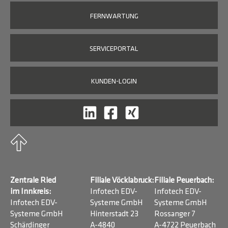
FERNWARTUNG
SERVICEPORTAL
KUNDEN-LOGIN
Zentrale Ried
Filiale Vöcklabruck:
Filiale Peuerbach:
im Innkreis:
Infotech EDV-
Infotech EDV-
Infotech EDV-
Systeme GmbH
Systeme GmbH
Systeme GmbH
Hinterstadt 23
Rossanger 7
Schärdinger
A-4840
A-4722 Peuerbach