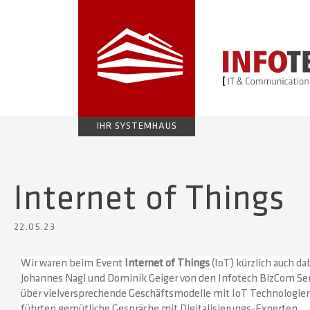
IHR SYSTEMHAUS
Internet of Things
22.05.23
Wir waren beim Event
Internet of Things
(IoT) kürzlich auch da
Johannes Nagl und Dominik Geiger von den Infotech BizCom Ser
über vielversprechende Geschäftsmodelle mit IoT Technologie
führten gemütliche Gespräche mit Digitalisierungs-Experten.