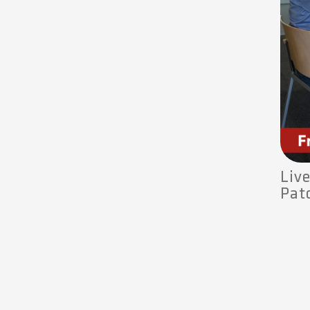
Liv
Pat