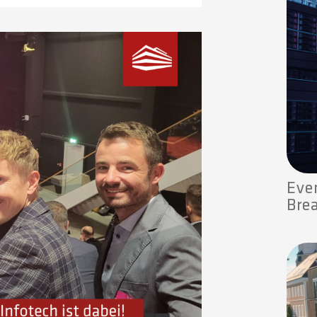
Eve
Bre