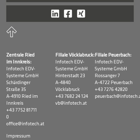
Zentrale Ried
Filiale Vöcklabruck:
Filiale Peuerbach:
im Innkreis:
Infotech EDV-
Infotech EDV-
Infotech EDV-
Systeme GmbH
Systeme GmbH
Systeme GmbH
Hinterstadt 23
Rossanger 7
Schärdinger
A-4840
A-4722 Peuerbach
Straße 35
Vöcklabruck
+43 7276 42820
A-4910 Ried im
+43 7682 24 124
peuerbach@infotech.
Innkreis
vb@infotech.at
+43 7752 81711
0
office@infotech.at
Impressum