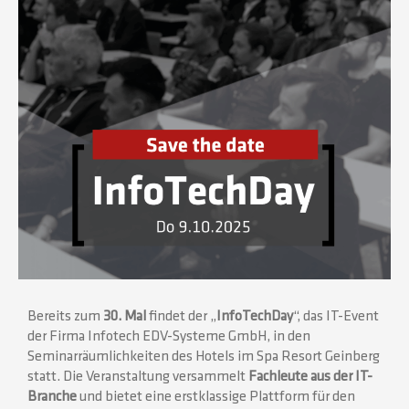
Bereits zum
30. Mal
findet der „
InfoTechDay
“, das IT-Event
der Firma Infotech EDV-Systeme GmbH, in den
Seminarräumlichkeiten des Hotels im Spa Resort Geinberg
statt. Die Veranstaltung versammelt
Fachleute aus der IT-
Branche
und bietet eine erstklassige Plattform für den