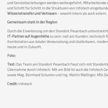
und Servicebeziehungen werden weitergeführt, Mitarbeiten
und Schritt für Schritt in die Strukturen von Infotech eingebun
Wissenstransfer und Vertrauen
– sowohl intern als auch extern.
Gemeinsam stark in der Region
Durch die Erweiterung um den Standort Peuerbach unterstreich
IT‑Partner auf Augenhöhe
zu sein: nah am Kunden, technisch füh
Kombination aus lokaler Verwurzelung und skalierbaren, moder
heute und in Zukunft.
Foto:
Text:
Das Team am Standort Peuerbach freut sich mit Standortleit
Übernahme durch Infotech. Mit am Bild ist auch die Infotech Ge
sowie Mag. Bernhard Schuster und Ing. Martin Mallinger, MSc (be
Credit:
Infotech