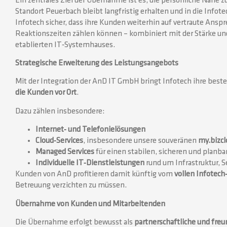
Ein zentrales Ziel der Übernahme ist es, die persönliche Nähe 
Standort Peuerbach bleibt langfristig erhalten und in die Infote
Infotech sicher, dass ihre Kunden weiterhin auf vertraute Ansp
Reaktionszeiten zählen können – kombiniert mit der Stärke un
etablierten IT‑Systemhauses.
Strategische Erweiterung des Leistungsangebots
Mit der Integration der AnD IT GmbH bringt Infotech ihre bes
die Kunden vor Ort
.
Dazu zählen insbesondere:
Internet‑ und Telefonielösungen
Cloud‑Services
, insbesondere unsere souveränen
my.bizcl
Managed Services
für einen stabilen, sicheren und planba
Individuelle IT‑Dienstleistungen
rund um Infrastruktur, 
Kunden von AnD profitieren damit künftig vom
vollen Infotech
Betreuung verzichten zu müssen.
Übernahme von Kunden und Mitarbeitenden
Die Übernahme erfolgt bewusst als
partnerschaftliche und freu