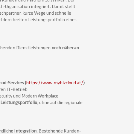
zu Kunden und Partnern zu stärken. Der
ch‑Organisation integriert. Damit stellt
rechpartner, kurze Wege und schnelle
d dem breiten Leistungsportfolio eines
tehenden Dienstleistungen
noch näher an
oud-Services (
https://www.mybizcloud.at/
)
ren IT‑Betrieb
Security und Modern Workplace
‑Leistungsportfolio
, ohne auf die regionale
ndliche Integration
. Bestehende Kunden‑