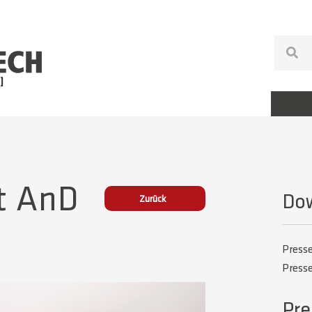
t AnD
Do
Zurück
Press
Press
Pre