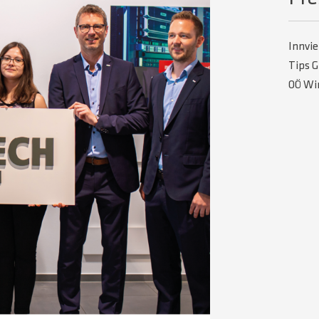
Innvie
Tips G
OÖ Wir