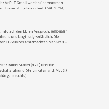
de der AnD IT GmbH werden übernommen
den. Dieses Vorgehen sichert
Kontinuität,
t Infotech den klaren Anspruch,
regionaler
rend und langfristig verlässlich. Die
nen IT‑Services schafft echten Mehrwert –
er Rainer Stadler (4.v.l.) über die
schäftsführung: Stefan Kitzmantl, MSc (l.)
ide ganz rechts).