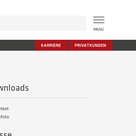
MENÜ
KARRIERE
PRIVATKUNDEN
wnloads
etext
efoto
sse