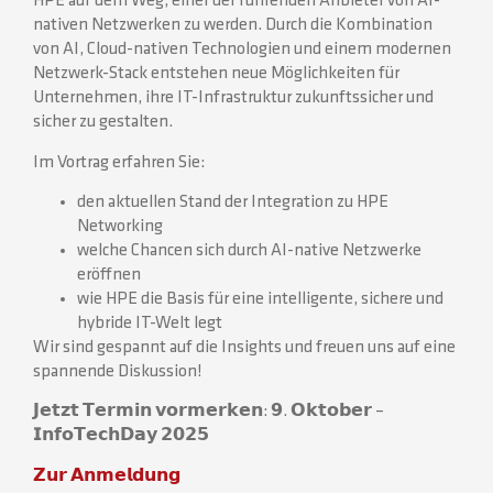
HPE auf dem Weg, einer der führenden Anbieter von AI-
nativen Netzwerken zu werden. Durch die Kombination
von AI, Cloud-nativen Technologien und einem modernen
Netzwerk-Stack entstehen neue Möglichkeiten für
Unternehmen, ihre IT-Infrastruktur zukunftssicher und
sicher zu gestalten.
Im Vortrag erfahren Sie:
den aktuellen Stand der Integration zu HPE
Networking
welche Chancen sich durch AI-native Netzwerke
eröffnen
wie HPE die Basis für eine intelligente, sichere und
hybride IT-Welt legt
Wir sind gespannt auf die Insights und freuen uns auf eine
spannende Diskussion!
𝗝𝗲𝘁𝘇𝘁 𝗧𝗲𝗿𝗺𝗶𝗻 𝘃𝗼𝗿𝗺𝗲𝗿𝗸𝗲𝗻: 𝟵. 𝗢𝗸𝘁𝗼𝗯𝗲𝗿 –
𝗜𝗻𝗳𝗼𝗧𝗲𝗰𝗵𝗗𝗮𝘆 𝟮𝟬𝟮𝟱
𝗭𝘂𝗿 𝗔𝗻𝗺𝗲𝗹𝗱𝘂𝗻𝗴