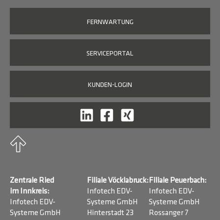
FERNWARTUNG
SERVICEPORTAL
KUNDEN-LOGIN
Zentrale Ried
Filiale Vöcklabruck:
Filiale Peuerbach:
im Innkreis:
Infotech EDV-
Infotech EDV-
Infotech EDV-
Systeme GmbH
Systeme GmbH
Systeme GmbH
Hinterstadt 23
Rossanger 7