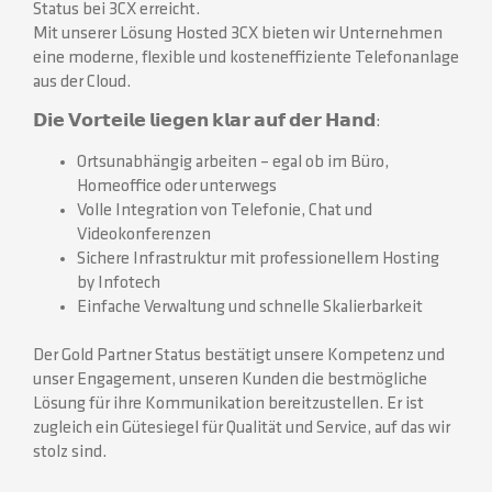
Status bei 3CX erreicht.
Mit unserer Lösung Hosted 3CX bieten wir Unternehmen
eine moderne, flexible und kosteneffiziente Telefonanlage
aus der Cloud.
𝗗𝗶𝗲 𝗩𝗼𝗿𝘁𝗲𝗶𝗹𝗲 𝗹𝗶𝗲𝗴𝗲𝗻 𝗸𝗹𝗮𝗿 𝗮𝘂𝗳 𝗱𝗲𝗿 𝗛𝗮𝗻𝗱:
Ortsunabhängig arbeiten – egal ob im Büro,
Homeoffice oder unterwegs
Volle Integration von Telefonie, Chat und
Videokonferenzen
Sichere Infrastruktur mit professionellem Hosting
by Infotech
Einfache Verwaltung und schnelle Skalierbarkeit
Der Gold Partner Status bestätigt unsere Kompetenz und
unser Engagement, unseren Kunden die bestmögliche
Lösung für ihre Kommunikation bereitzustellen. Er ist
zugleich ein Gütesiegel für Qualität und Service, auf das wir
stolz sind.