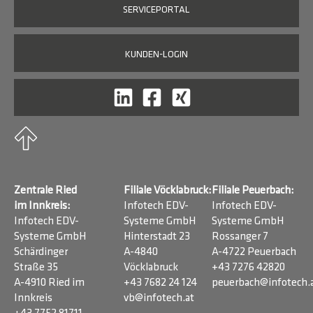
SERVICEPORTAL
KUNDEN-LOGIN
Zentrale Ried
Filiale Vöcklabruck:
Filiale Peuerbach:
im Innkreis:
Infotech EDV-
Infotech EDV-
Infotech EDV-
Systeme GmbH
Systeme GmbH
Systeme GmbH
Hinterstadt 23
Rossanger 7
Schärdinger
A-4840
A-4722 Peuerbach
Straße 35
Vöcklabruck
+43 7276 42820
A-4910 Ried im
+43 7682 24 124
peuerbach@infotech.
Innkreis
vb@infotech.at