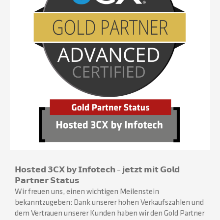
𝗛𝗼𝘀𝘁𝗲𝗱 𝟯𝗖𝗫 𝗯𝘆 𝗜𝗻𝗳𝗼𝘁𝗲𝗰𝗵 – 𝗷𝗲𝘁𝘇𝘁 𝗺𝗶𝘁 𝗚𝗼𝗹𝗱
𝗣𝗮𝗿𝘁𝗻𝗲𝗿 𝗦𝘁𝗮𝘁𝘂𝘀
Wir freuen uns, einen wichtigen Meilenstein
bekanntzugeben: Dank unserer hohen Verkaufszahlen und
dem Vertrauen unserer Kunden haben wir den Gold Partner