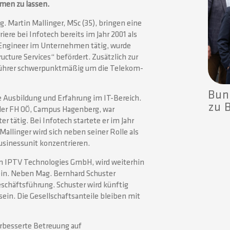
en zu lassen.
. Martin Mallinger, MSc (35), bringen eine
iere bei Infotech bereits im Jahr 2001 als
k Engineer im Unternehmen tätig, wurde
ucture Services“ befördert. Zusätzlich zur
tsführer schwerpunktmäßig um die Telekom-
Bun
te Ausbildung und Erfahrung im IT-Bereich.
zu 
er FH OÖ, Campus Hagenberg, war
 tätig. Bei Infotech startete er im Jahr
Mallinger wird sich neben seiner Rolle als
Businessunit konzentrieren.
ion IPTV Technologies GmbH, wird weiterhin
ein. Neben Mag. Bernhard Schuster
schäftsführung. Schuster wird künftig
sein. Die Gesellschaftsanteile bleiben mit
erbesserte Betreuung auf