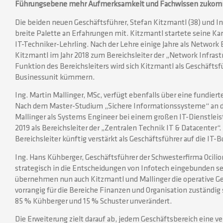
Führungsebene mehr Aufmerksamkeit und Fachwissen zukomm
Die beiden neuen Geschäftsführer, Stefan Kitzmantl (38) und Ing
breite Palette an Erfahrungen mit. Kitzmantl startete seine Karr
IT-Techniker-Lehrling. Nach der Lehre einige Jahre als Networ
Kitzmantl im Jahr 2018 zum Bereichsleiter der „Network Infrastr
Funktion des Bereichsleiters wird sich Kitzmantl als Geschäf
Businessunit kümmern.
Ing. Martin Mallinger, MSc, verfügt ebenfalls über eine fundier
Nach dem Master-Studium „Sichere Informationssysteme“ an d
Mallinger als Systems Engineer bei einem großen IT-Dienstleister
2019 als Bereichsleiter der „Zentralen Technik IT & Datacenter“. 
Bereichsleiter künftig verstärkt als Geschäftsführer auf die IT-
Ing. Hans Kühberger, Geschäftsführer der Schwesterfirma Ocil
strategisch in die Entscheidungen von Infotech eingebunden s
übernehmen nun auch Kitzmantl und Mallinger die operative Ge
vorrangig für die Bereiche Finanzen und Organisation zuständig 
85 % Kühberger und 15 % Schuster unverändert.
Die Erweiterung zielt darauf ab, jedem Geschäftsbereich eine v