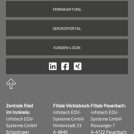
FERNWARTUNG
SERVICEPORTAL
KUNDEN-LOGIN
Zentrale Ried
Filiale Vöcklabruck:
Filiale Peuerbach:
im Innkreis:
Infotech EDV-
Infotech EDV-
Infotech EDV-
Systeme GmbH
Systeme GmbH
Systeme GmbH
Hinterstadt 23
Rossanger 7
Schärdinger
A-4840
A-4722 Peuerbach