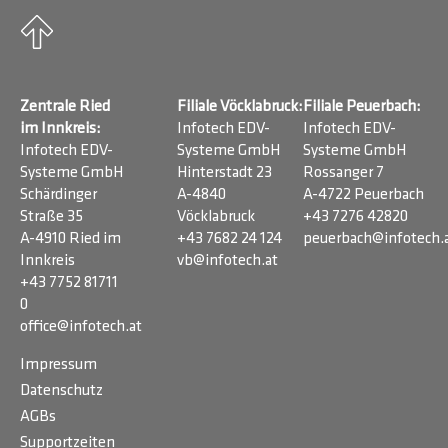
Zentrale Ried
Filiale Vöcklabruck:
Filiale Peuerbach:
im Innkreis:
Infotech EDV-
Infotech EDV-
Infotech EDV-
Systeme GmbH
Systeme GmbH
Systeme GmbH
Hinterstadt 23
Rossanger 7
Schärdinger
A-4840
A-4722 Peuerbach
Straße 35
Vöcklabruck
+43 7276 42820
A-4910 Ried im
+43 7682 24 124
peuerbach@infotech.
Innkreis
vb@infotech.at
+43 7752 81711
0
office@infotech.at
Impressum
Datenschutz
AGBs
Supportzeiten