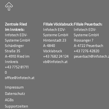
Zentrale Ried
Filiale Vöcklabruck:
Filiale Peuerbach:
im Innkreis:
Infotech EDV-
Infotech EDV-
Infotech EDV-
Systeme GmbH
Systeme GmbH
Systeme GmbH
Hinterstadt 23
Rossanger 7
Schärdinger
A-4840
A-4722 Peuerbach
Straße 35
Vöcklabruck
+43 7276 42820
A-4910 Ried im
+43 7682 24 124
peuerbach@infotech.
Innkreis
vb@infotech.at
+43 7752 81711
0
office@infotech.at
Impressum
Datenschutz
AGBs
Supportzeiten