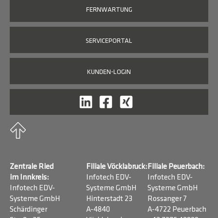
FERNWARTUNG
SERVICEPORTAL
KUNDEN-LOGIN
Zentrale Ried
Filiale Vöcklabruck:
Filiale Peuerbach:
im Innkreis:
Infotech EDV-
Infotech EDV-
Infotech EDV-
Systeme GmbH
Systeme GmbH
Systeme GmbH
Hinterstadt 23
Rossanger 7
Schärdinger
A-4840
A-4722 Peuerbach