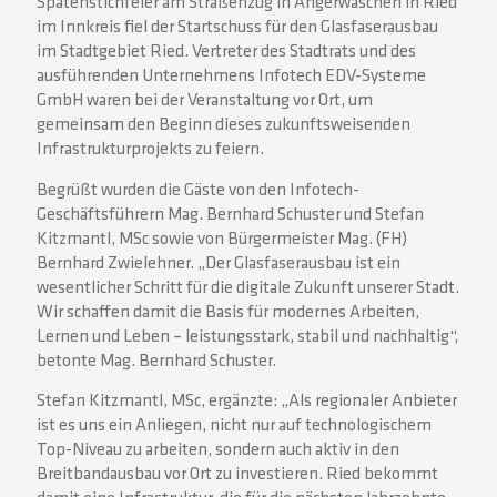
Spatenstichfeier am Straßenzug in Angerwaschen in Ried
im Innkreis fiel der Startschuss für den Glasfaserausbau
im Stadtgebiet Ried. Vertreter des Stadtrats und des
ausführenden Unternehmens Infotech EDV-Systeme
GmbH waren bei der Veranstaltung vor Ort, um
gemeinsam den Beginn dieses zukunftsweisenden
Infrastrukturprojekts zu feiern.
Begrüßt wurden die Gäste von den Infotech-
Geschäftsführern Mag. Bernhard Schuster und Stefan
Kitzmantl, MSc sowie von Bürgermeister Mag. (FH)
Bernhard Zwielehner. „Der Glasfaserausbau ist ein
wesentlicher Schritt für die digitale Zukunft unserer Stadt.
Wir schaffen damit die Basis für modernes Arbeiten,
Lernen und Leben – leistungsstark, stabil und nachhaltig“,
betonte Mag. Bernhard Schuster.
Stefan Kitzmantl, MSc, ergänzte: „Als regionaler Anbieter
ist es uns ein Anliegen, nicht nur auf technologischem
Top-Niveau zu arbeiten, sondern auch aktiv in den
Breitbandausbau vor Ort zu investieren. Ried bekommt