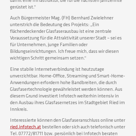
damit eine Infrastruktur, die für die nächsten Jahrzehnte
gerüstet ist.“
Auch Bürgermeister Mag. (FH) Bernhard Zwielehner
unterstrich die Bedeutung des Projekts: „Ein
flächendeckender Glasfaserausbau ist eine zentrale
Voraussetzung für die Attraktivität unserer Stadt – sei es
für Unternehmen, junge Familien oder
Bildungseinrichtungen. Ich freue mich, dass wir diesen
wichtigen Schritt gemeinsam setzen.“
Eine stabile Internetverbindung ist heutzutage
unverzichtbar. Home-Office, Streaming und Smart-Home-
Anwendungen erfordern hohe Bandbreiten, die durch
Glasfasertechnologie gewährleistet werden können. Aus
diesem Grund investiert Infotech weiterhin intensiv in
den Ausbau ihres Glasfasernetzes im Stadtgebiet Ried im
Innkreis.
Interessierte können den Glasfaseranschluss online unter
ried.infotech.at
bestellen oder sich auch telefonisch unter
Tel. 07772/81711 bzw. persönlich bei Infotech beraten