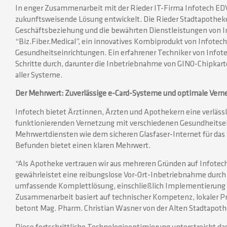
In enger Zusammenarbeit mit der Rieder IT-Firma Infotech 
zukunftsweisende Lösung entwickelt. Die Rieder Stadtapotheke 
Geschäftsbeziehung und die bewährten Dienstleistungen von In
“Biz.Fiber.Medical”, ein innovatives Kombiprodukt von Infotech,
Gesundheitseinrichtungen. Ein erfahrener Techniker von Infotec
Schritte durch, darunter die Inbetriebnahme von GINO-Chipkart
aller Systeme.
Der Mehrwert: Zuverlässige e-Card-Systeme und optimale Vern
Infotech bietet Ärztinnen, Ärzten und Apothekern eine verlässli
funktionierenden Vernetzung mit verschiedenen Gesundheitsein
Mehrwertdiensten wie dem sicheren Glasfaser-Internet für da
Befunden bietet einen klaren Mehrwert.
“Als Apotheke vertrauen wir aus mehreren Gründen auf Infote
gewährleistet eine reibungslose Vor-Ort-Inbetriebnahme durch 
umfassende Komplettlösung, einschließlich Implementierung u
Zusammenarbeit basiert auf technischer Kompetenz, lokaler 
betont Mag. Pharm. Christian Wasner von der Alten Stadtapoth