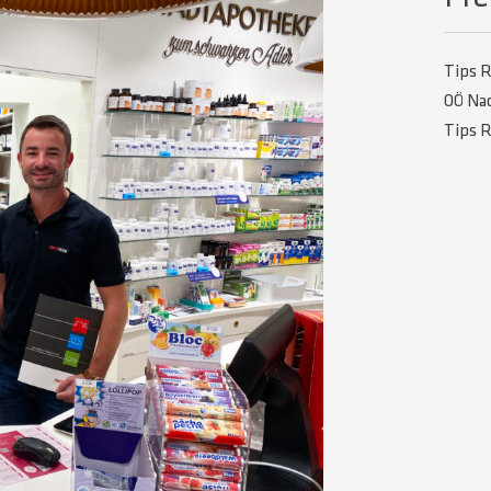
Tips R
OÖ Nac
Tips R