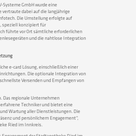
EDV-Systeme GmbH wurde eine
vertraute dabei auf die langjährige
fotech. Die Umstellung erfolgte auf
 speziell konzipiert für
h führte vor Ort sämtliche erforderlichen
enlesegeräten und die nahtlose Integration
etzung
che e-card Lösung, einschließlich einer
richtungen. Die optionale Integration von
s schnellste Versenden und Empfangen von
ch. Das regionale Unternehmen
erfahrene Techniker und bietet eine
nd Wartung aller Dienstleistungen. Die
Präsenz und persönlichem Engagement”,
eke Ried im Innkreis.