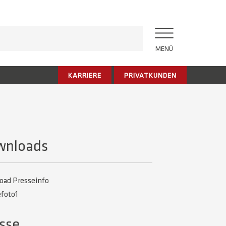
MENÜ
KARRIERE
PRIVATKUNDEN
wnloads
oad Presseinfo
efoto1
sse