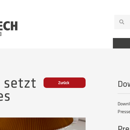
 setzt
Do
Zurück
es
Downl
Press
Pre