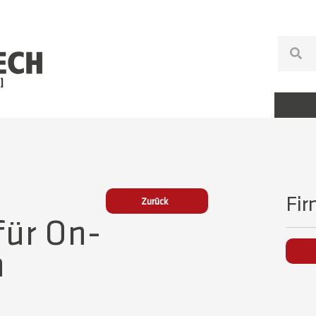
Fir
Zurück
für On-
n