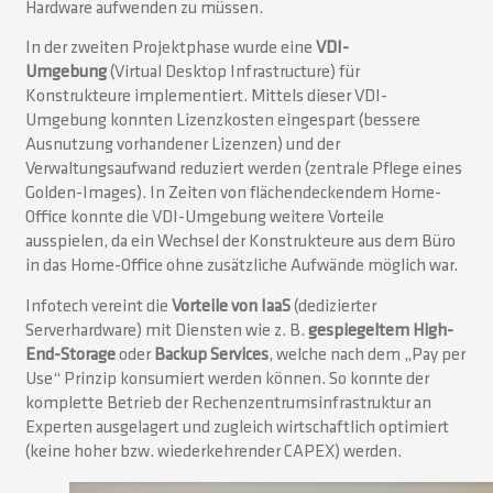
Hardware aufwenden zu müssen.
In der zweiten Projektphase wurde eine
VDI-
Umgebung
(Virtual Desktop Infrastructure) für
Konstrukteure implementiert. Mittels dieser VDI-
Umgebung konnten Lizenzkosten eingespart (bessere
Ausnutzung vorhandener Lizenzen) und der
Verwaltungsaufwand reduziert werden (zentrale Pflege eines
Golden-Images). In Zeiten von flächendeckendem Home-
Office konnte die VDI-Umgebung weitere Vorteile
ausspielen, da ein Wechsel der Konstrukteure aus dem Büro
in das Home-Office ohne zusätzliche Aufwände möglich war.
Infotech vereint die
Vorteile von IaaS
(dedizierter
Serverhardware) mit Diensten wie z. B.
gespiegeltem High-
End-Storage
oder
Backup Services
, welche nach dem „Pay per
Use“ Prinzip konsumiert werden können. So konnte der
komplette Betrieb der Rechenzentrumsinfrastruktur an
Experten ausgelagert und zugleich wirtschaftlich optimiert
(keine hoher bzw. wiederkehrender CAPEX) werden.