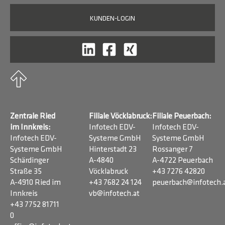
KUNDEN-LOGIN
Zentrale Ried
Filiale Vöcklabruck:
Filiale Peuerbach:
im Innkreis:
Infotech EDV-
Infotech EDV-
Infotech EDV-
Systeme GmbH
Systeme GmbH
Systeme GmbH
Hinterstadt 23
Rossanger 7
Schärdinger
A-4840
A-4722 Peuerbach
Straße 35
Vöcklabruck
+43 7276 42820
A-4910 Ried im
+43 7682 24 124
peuerbach@infotech.
Innkreis
vb@infotech.at
+43 7752 81711
0