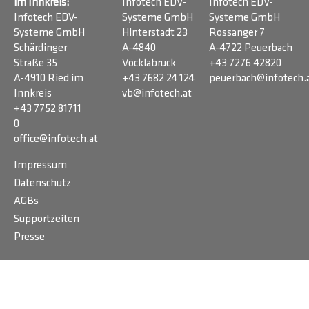
im Innkreis:
Infotech EDV-
Infotech EDV-
Infotech EDV-
Systeme GmbH
Systeme GmbH
Systeme GmbH
Hinterstadt 23
Rossanger 7
Schärdinger
A-4840
A-4722 Peuerbach
Straße 35
Vöcklabruck
+43 7276 42820
A-4910 Ried im
+43 7682 24 124
peuerbach@infotech.
Innkreis
vb@infotech.at
+43 7752 81711
0
office@infotech.at
Impressum
Datenschutz
AGBs
Supportzeiten
Presse