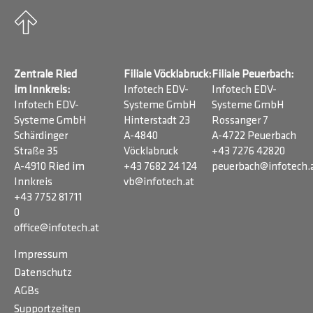
Zentrale Ried
Filiale Vöcklabruck:
Filiale Peuerbach:
im Innkreis:
Infotech EDV-
Infotech EDV-
Infotech EDV-
Systeme GmbH
Systeme GmbH
Systeme GmbH
Hinterstadt 23
Rossanger 7
Schärdinger
A-4840
A-4722 Peuerbach
Straße 35
Vöcklabruck
+43 7276 42820
A-4910 Ried im
+43 7682 24 124
peuerbach@infotech.
Innkreis
vb@infotech.at
+43 7752 81711
0
office@infotech.at
Impressum
Datenschutz
AGBs
Supportzeiten