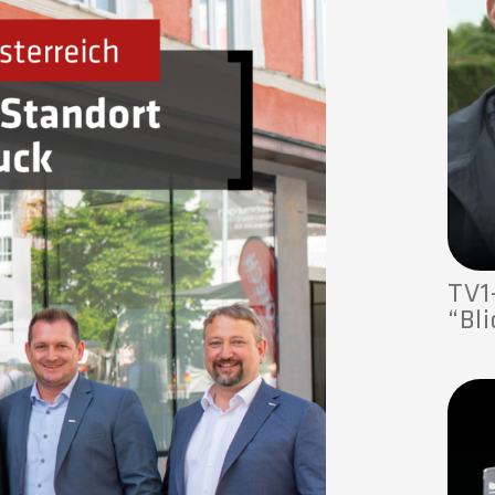
TV1
“Bl