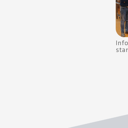
Inf
sta