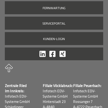
FERNWARTUNG
SERVICEPORTAL
KUNDEN-LOGIN
Zentrale Ried
Filiale Vöcklabruck:
Filiale Peuerbach:
im Innkreis:
Infotech EDV-
Infotech EDV-
Infotech EDV-
Systeme GmbH
Systeme GmbH
Systeme GmbH
Hinterstadt 23
Rossanger 7
Schärdinger
A-4840
A-4722 Peuerbach