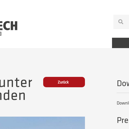
unter
Do
Zurück
nden
Downlo
Pre