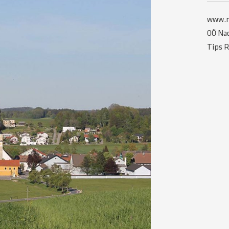
www.m
OÖ Nac
Tips R