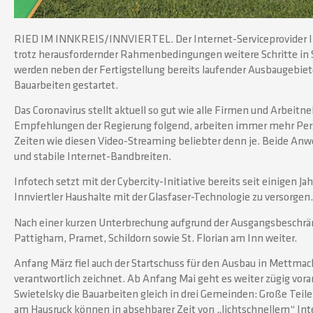
RIED IM INNKREIS/INNVIERTEL. Der Internet-Serviceprovider Inf
trotz herausfordernder Rahmenbedingungen weitere Schritte in S
werden neben der Fertigstellung bereits laufender Ausbaugebie
Bauarbeiten gestartet.
Das Coronavirus stellt aktuell so gut wie alle Firmen und Arbei
Empfehlungen der Regierung folgend, arbeiten immer mehr Pers
Zeiten wie diesen Video-Streaming beliebter denn je. Beide A
und stabile Internet-Bandbreiten.
Infotech setzt mit der Cybercity-Initiative bereits seit einigen Ja
Innviertler Haushalte mit der Glasfaser-Technologie zu versorgen.
Nach einer kurzen Unterbrechung aufgrund der Ausgangsbeschrän
Pattigham, Pramet, Schildorn sowie St. Florian am Inn weiter.
Anfang März fiel auch der Startschuss für den Ausbau in Mettmac
verantwortlich zeichnet. Ab Anfang Mai geht es weiter zügig voran
Swietelsky die Bauarbeiten gleich in drei Gemeinden: Große Teil
am Hausruck können in absehbarer Zeit von „lichtschnellem“ Inte