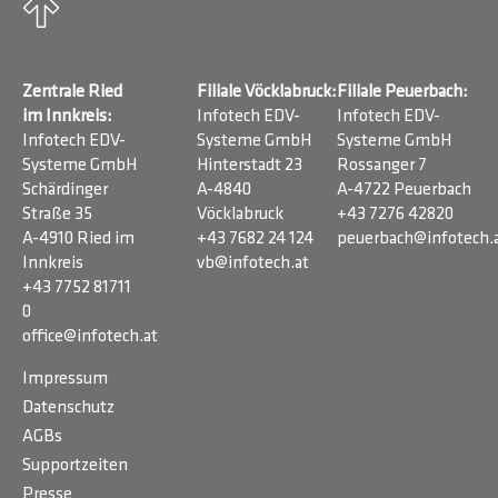
Zentrale Ried
Filiale Vöcklabruck:
Filiale Peuerbach:
im Innkreis:
Infotech EDV-
Infotech EDV-
Infotech EDV-
Systeme GmbH
Systeme GmbH
Systeme GmbH
Hinterstadt 23
Rossanger 7
Schärdinger
A-4840
A-4722 Peuerbach
Straße 35
Vöcklabruck
+43 7276 42820
A-4910 Ried im
+43 7682 24 124
peuerbach@infotech.
Innkreis
vb@infotech.at
+43 7752 81711
0
office@infotech.at
Impressum
Datenschutz
AGBs
Supportzeiten
Presse