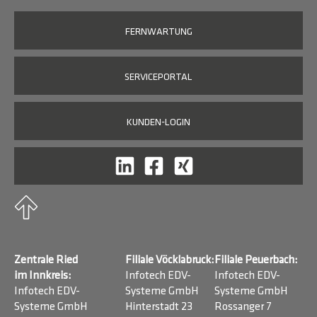
FERNWARTUNG
SERVICEPORTAL
KUNDEN-LOGIN
Zentrale Ried
Filiale Vöcklabruck:
Filiale Peuerbach:
im Innkreis:
Infotech EDV-
Infotech EDV-
Infotech EDV-
Systeme GmbH
Systeme GmbH
Systeme GmbH
Hinterstadt 23
Rossanger 7