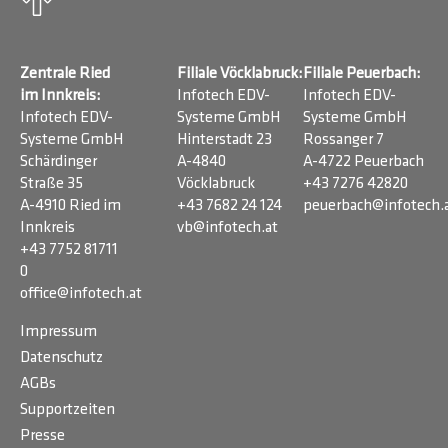
Zentrale Ried
Filiale Vöcklabruck:
Filiale Peuerbach:
im Innkreis:
Infotech EDV-
Infotech EDV-
Infotech EDV-
Systeme GmbH
Systeme GmbH
Systeme GmbH
Hinterstadt 23
Rossanger 7
Schärdinger
A-4840
A-4722 Peuerbach
Straße 35
Vöcklabruck
+43 7276 42820
A-4910 Ried im
+43 7682 24 124
peuerbach@infotech.
Innkreis
vb@infotech.at
+43 7752 81711
0
office@infotech.at
Impressum
Datenschutz
AGBs
Supportzeiten
Presse