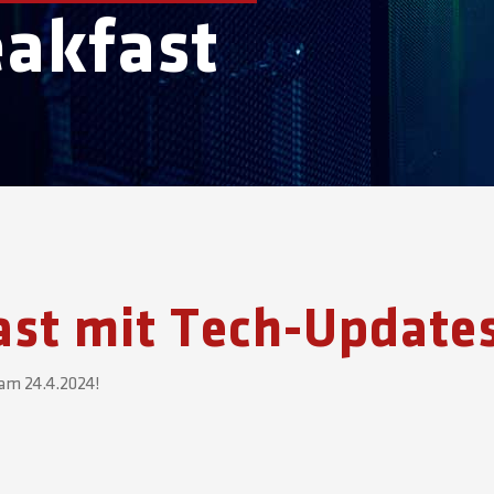
eakfast
ast mit Tech-Update
 am 24.4.2024!