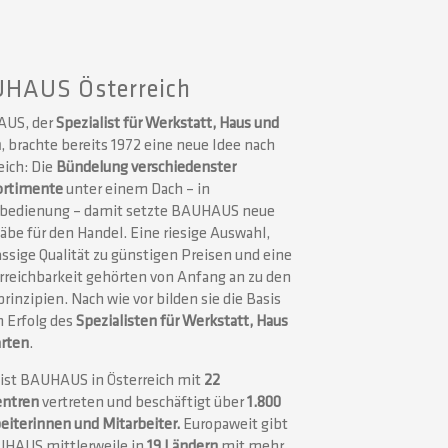
HAUS Österreich
US, der
Spezialist für Werkstatt, Haus und
n
, brachte bereits 1972 eine neue Idee nach
eich: Die
Bündelung verschiedenster
ortimente
unter einem Dach – in
tbedienung – damit setzte BAUHAUS neue
be für den Handel. Eine riesige Auswahl,
assige Qualität zu günstigen Preisen und eine
rreichbarkeit gehörten von Anfang an zu den
rinzipien. Nach wie vor bilden sie die Basis
n Erfolg des
Spezialisten für Werkstatt, Haus
arten
.
ist BAUHAUS in Österreich mit
22
entren
vertreten und beschäftigt über
1.800
eiterinnen und Mitarbeiter.
Europaweit gibt
UHAUS mittlerweile in
19 Ländern
mit mehr