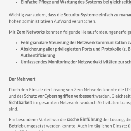
Einfache Pflege und Wartung des Systems bei gleichzeit
Wichtig war zudem, dass die
Security-Systeme einfach zu mana
hohen administrativen Aufwand verursachen.
Mit
Zero Networks
konnten folgende Herausforderungenerfolgr
Fein granulare Steuerung der Netzwerkkommunikation z
Absicherung aller privilegierten Ports und Protokolle (z.
Authentifizierung
Umfassendes Monitoring der Netzwerkaktivitäten zur sch
Der Mehrwert
Durch den Einsatz der Lösung von Zero Networks konnte die
IT-
und der
Schutz vor Cyberangriffen
verbessert
werden. Gleichzeit
Sichtbarkeit
im gesamten Netzwerk, wodurch Aktivitäten transp
sind.
Ein besonderer Vorteil war die
rasche Einführung
der Lösung, di
Betrieb
umgesetzt werden konnte. Auch im täglichen Einsatz ü