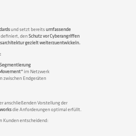
dards
und setzt bereits
umfassende
definiert, den
Schutz vor Cyberangriffen
sarchitektur gezielt weiterzuentwickeln.
:
e Segmentierung
l Movement“
im Netzwerk
 zwischen Endgeräten
er anschließenden Vorstellung der
tworks
die Anforderungen optimal erfüllt.
en Kunden entscheidend: