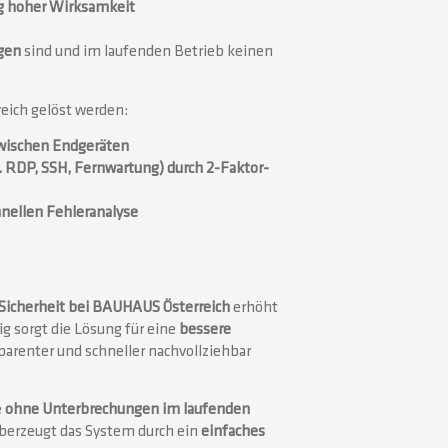
ig hoher Wirksamkeit
gen
sind und im laufenden Betrieb keinen
eich gelöst werden:
wischen Endgeräten
 B. RDP, SSH, Fernwartung) durch 2-Faktor-
nellen Fehleranalyse
Sicherheit bei BAUHAUS Österreich
erhöht
ig sorgt die Lösung für eine
bessere
arenter und schneller nachvollziehbar
e
ohne Unterbrechungen im laufenden
berzeugt das System durch ein
einfaches