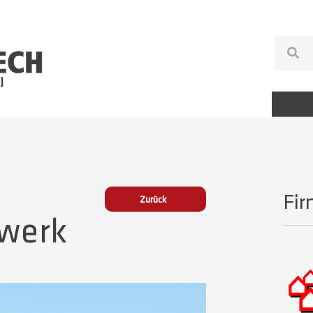
Fir
Zurück
werk