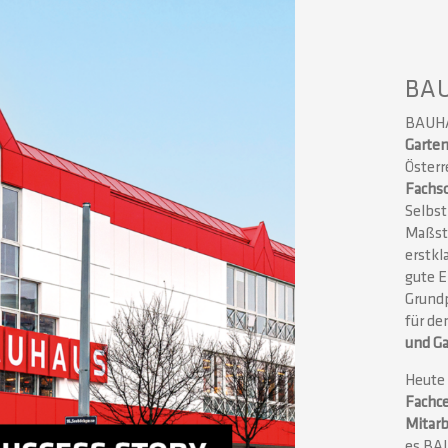
BAU
BAUHA
Garte
Österr
Fachs
Selbs
Maßstä
erstkl
gute E
Grundp
für de
und G
Heute 
Fachc
Mitarb
es BA