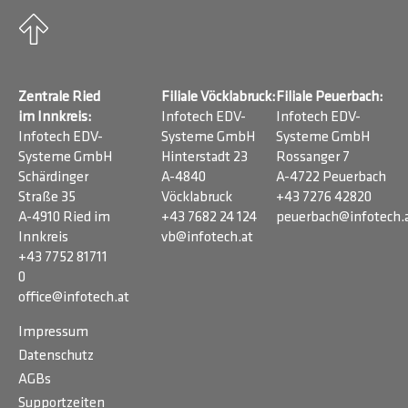
Zentrale Ried
Filiale Vöcklabruck:
Filiale Peuerbach:
im Innkreis:
Infotech EDV-
Infotech EDV-
Infotech EDV-
Systeme GmbH
Systeme GmbH
Systeme GmbH
Hinterstadt 23
Rossanger 7
Schärdinger
A-4840
A-4722 Peuerbach
Straße 35
Vöcklabruck
+43 7276 42820
A-4910 Ried im
+43 7682 24 124
peuerbach@infotech.
Innkreis
vb@infotech.at
+43 7752 81711
0
office@infotech.at
Impressum
Datenschutz
AGBs
Supportzeiten