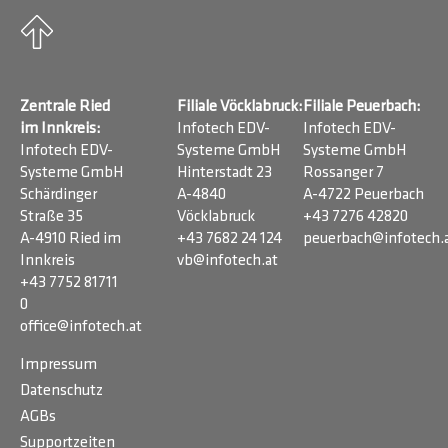
Zentrale Ried
Filiale Vöcklabruck:
Filiale Peuerbach:
im Innkreis:
Infotech EDV-
Infotech EDV-
Infotech EDV-
Systeme GmbH
Systeme GmbH
Systeme GmbH
Hinterstadt 23
Rossanger 7
Schärdinger
A-4840
A-4722 Peuerbach
Straße 35
Vöcklabruck
+43 7276 42820
A-4910 Ried im
+43 7682 24 124
peuerbach@infotech.
Innkreis
vb@infotech.at
+43 7752 81711
0
office@infotech.at
Impressum
Datenschutz
AGBs
Supportzeiten