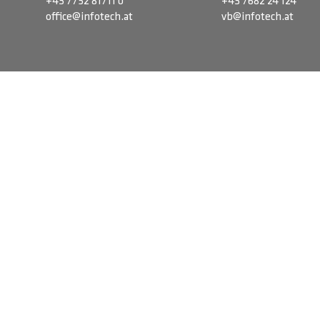
+43 7752 81711 0
+43 7682 24 124
office@infotech.at
vb@infotech.at