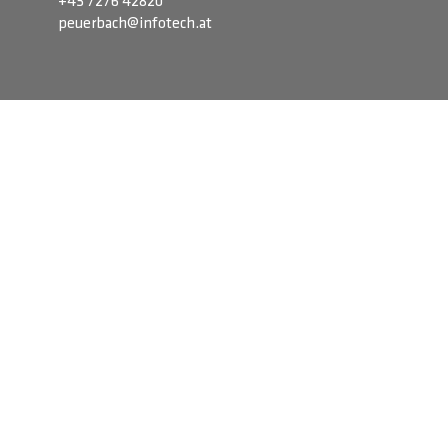
+43 7276 42820
peuerbach@infotech.at