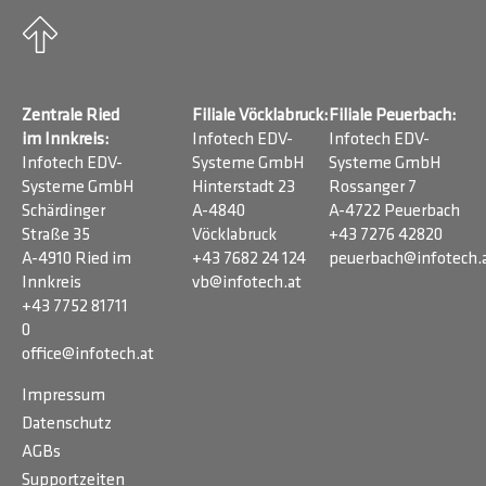
Zentrale Ried
Filiale Vöcklabruck:
Filiale Peuerbach:
im Innkreis:
Infotech EDV-
Infotech EDV-
Infotech EDV-
Systeme GmbH
Systeme GmbH
Systeme GmbH
Hinterstadt 23
Rossanger 7
Schärdinger
A-4840
A-4722 Peuerbach
Straße 35
Vöcklabruck
+43 7276 42820
A-4910 Ried im
+43 7682 24 124
peuerbach@infotech.
Innkreis
vb@infotech.at
+43 7752 81711
0
office@infotech.at
Impressum
Datenschutz
AGBs
Supportzeiten