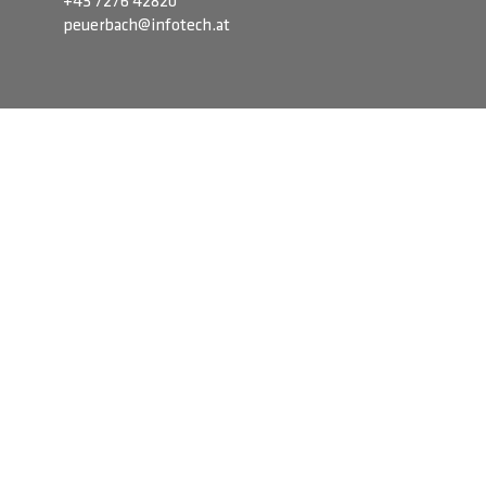
+43 7276 42820
peuerbach@infotech.at