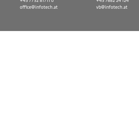
+43 7752 81711 0
+43 7682 24 124
office@infotech.at
vb@infotech.at