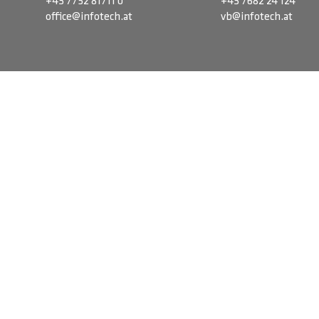
+43 7752 81711 0
+43 7682 24 124
office@infotech.at
vb@infotech.at