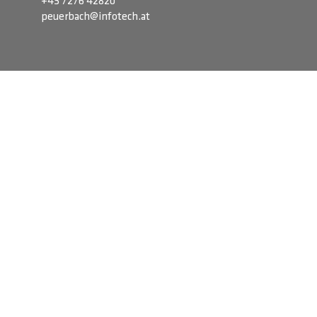
+43 7276 42820
peuerbach@infotech.at