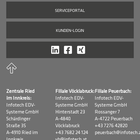
SERVICEPORTAL
KUNDEN-LOGIN
Zentrale Ried
Filiale Vöcklabruck:
Filiale Peuerbach:
im Innkreis:
Infotech EDV-
Infotech EDV-
Infotech EDV-
Systeme GmbH
Systeme GmbH
Systeme GmbH
Hinterstadt 23
Rossanger 7
Schärdinger
A-4840
A-4722 Peuerbach
Straße 35
Vöcklabruck
+43 7276 42820
A-4910 Ried im
+43 7682 24 124
peuerbach@infotech.
Innkreis
vb@infotech.at